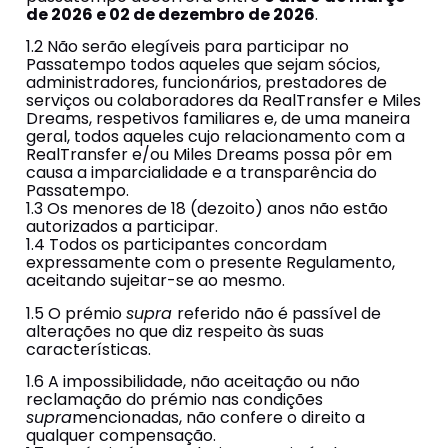
de 2026 e 02 de dezembro de 2026
.
1.2 Não serão elegíveis para participar no
Passatempo todos aqueles que sejam sócios,
administradores, funcionários, prestadores de
serviços ou colaboradores da RealTransfer e Miles
Dreams, respetivos familiares e, de uma maneira
geral, todos aqueles cujo relacionamento com a
RealTransfer e/ou Miles Dreams possa pôr em
causa a imparcialidade e a transparência do
Passatempo.
1.3 Os menores de 18 (dezoito) anos não estão
autorizados a participar.
1.4 Todos os participantes concordam
expressamente com o presente Regulamento,
aceitando sujeitar-se ao mesmo.
1.5 O prémio
supra
referido não é passível de
alterações no que diz respeito às suas
características.
1.6 A impossibilidade, não aceitação ou não
reclamação do prémio nas condições
supra
mencionadas, não confere o direito a
qualquer compensação.