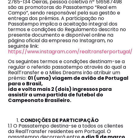
2785-134 Oeiras, pessoa coletiva nº 516587498
são as promotoras do Passatempo “Real em
Campo”, sendo responsável pela sua gestão e
entrega dos prémios. A participação no
Passatempo implica a aceitação integral dos
termos e condições do Regulamento descrito no
presente documento e disponível online na
página oficial da empresa no Instagram, no
seguinte link:
https://www.instagram.com/realtransferportugal/
Os seguintes termos e condições destinam-se a
regular o referido passatempo através do qual a
RealTransfer e a Miles Dreams irão atribuir um
prémio:
01 (uma) viagem de avião de Portugal
para o Brasil,
ida e volta mais 2 (dois) ingressos para
assistir a uma partida de futebol do
Campeonato Brasileiro.
CONDIÇÕES DE PARTICIPAÇÃO
1.1 O Passatempo destina-se a todos os clientes
da RealTransfer residentes em Portugal. O
passatempo decorrerá entre
o dia 9 de março