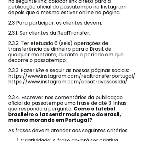
no seguinte link: colocar link direto para a
publicação oficial do passatempo no Instagram
depois que a mesma estiver online na página.
2.3 Para participar, os clientes devem:
2.3.1. Ser clientes da RealTransfer;
2.3.2. Ter efetuado 6 (seis) operações de
transferência de dinheiro para o Brasil, de
qualquer montante, durante o período em que
decorre o passatempo;
2.3.3. Fazer
like
e seguir as nossas páginas sociais:
https://www.instagram.com/realtransferportugal/
https://www.instagram.com/casatravassoslda/
2.3.4. Escrever nos comentários da publicação
oficial do passatempo uma frase de até 3 linhas
que responda à pergunta:
Como o futebol
brasileiro o faz sentir mais perto do Brasil,
mesmo morando em Portugal?
As frases devem atender aos seguintes critérios:
Criatividade: A frase deverá ser criativa,