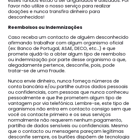
esses fundos estão a ser angariados e utilizados. Por
favor não utilize o nosso serviço para realizar
doações e nunca transfira dinheiro para
desconhecidos!
Reembolsos ou Indemnizações
Caso receba um contacto de alguém desconhecido
afirmando trabalhar com algum organismo oficial
(ex: Banco de Portugal, ASAE, DECO, etc…) e que
promete ajudá-lo a obter algum tipo de reembolso
ou indemnização por parte desse organismo a que,
alegadamente pertence, desconfie, pois, pode
tratar-se de uma Fraude.
Nunca envie dinheiro, nunca forneça números de
conta bancária e/ou partilhe outros dados pessoais
ou confidenciais, com pessoas que nunca conheceu
pessoalmente e que lhe prometem algum tipo de
vantagem por via telefónica. Lembre-se, este tipo de
organismos não entra em contacto consigo sem que
você os contacte primeiro e os seus serviços
normalmente não requerem nenhum pagamento,
partilha de dados sensíveis ou confidenciais. Mesmo
que o contacto ou mensagens pareçam legítimas
desconfie sempre, os burlões dispõem de tecnologia