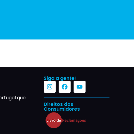
Siga a gente!
ortugal que
Direitos dos
Consumidores